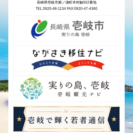
長崎県壱岐市郷ノ浦町本村触562番地
TEL:0920-48-1134 FAX:0920-47-4360