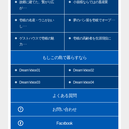
故郷に建てた、繋がり広
小規模ならではの畜産業
が･･･
壱岐の名産・ウニがおい
夢のパン屋を壱岐でオープ･･･
し･･･
ゲストハウスで壱岐の魅
壱岐の高齢者を生涯現役に
力･･･
もしこの島で暮らすなら
Dream Voice.01
Dream Voice.02
Dream Voice.03
Dream Voice.04
よくある質問
お問い合わせ
Facebook