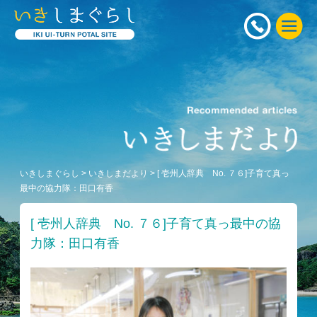
いきしまぐらし
>
いきしまだより
>
[ 壱州人辞典 No. ７６]子育て真っ
最中の協力隊：田口有香
[ 壱州人辞典 No. ７６]子育て真っ最中の協
力隊：田口有香