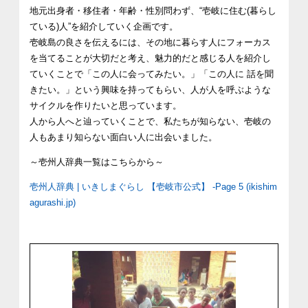
地元出身者・移住者・年齢・性別問わず、
“
壱岐に住む
(
暮らし
ている
)
人
”
を紹介していく企画です。
壱岐島の良さを伝えるには、その地に暮らす人にフォーカス
を当てることが大切だと考え、魅力的だと感じる人を紹介し
ていくことで「この人に会ってみたい。」「この人に
話を聞
きたい。」という興味を持ってもらい、人が人を呼ぶような
サイクルを作りたいと思っています。
人から人へと辿っていくことで、私たちが知らない、壱岐の
人もあまり知らない面白い人に出会いました。
～壱州人辞典一覧はこちらから～
壱州人辞典 | いきしまぐらし 【壱岐市公式】 -Page 5 (ikishim
agurashi.jp)