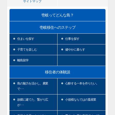
サイトマップ
壱岐ってどんな島？
壱岐移住へのステップ
住まいを探す
仕事を探す
子育てを楽しむ
健やかに暮らす
離島留学
移住者の体験談
島の魅力を活かし、農業
心酔する一本を作りたい。
で･･･
故郷に建てた、繋がり広
小規模ならではの畜産業
が･･･