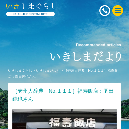
いきしまぐらし
>
いきしまだより
>
［壱州人辞典 No.１１１］福寿飯
店：園田純也さん
［壱州人辞典 No.１１１］福寿飯店：園田
純也さん