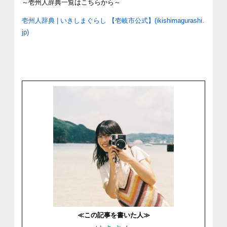
～壱州人辞典一覧はこちらから～
壱州人辞典
|
いきしまぐらし
【壱岐市公式】
(ikishimagurashi.
jp)
≪この記事を書いた人≫