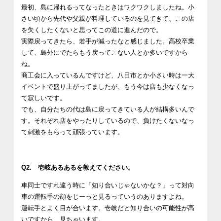
最初、島に帰れるってなったときはワクワクしましたね。小
さい頃から先代や父親が料理しているのを見てきて、この店
を失くしたくないと思ってこの道に進んだので。
実際戻ってきたら、若手が減ったなと感じました。高校卒業
して、島外にでたらもう戻ってこない人とか多いですから
ね。
商工会に入っているんですけど、八日市とか小さい時は一大
イベントで盛り上がってましたが、もう今は店も少なくなっ
て寂しいです。
でも、自分たちの代は島に戻ってきている人が結構多いんで
す。それぞれ店をやったりしているので、負けたくないなっ
て刺激をもらって頑張っています。
Q2. 壱岐あるあるを教えてください。
車同士ですれ違う時に「知り合いじゃないかな？」って対向
車の運転手の顔をじーっと見るっていうのありますよね。
運転手とよく目が合います。壱岐だと知り合いの可能性が高
いですから、見ちゃいます。