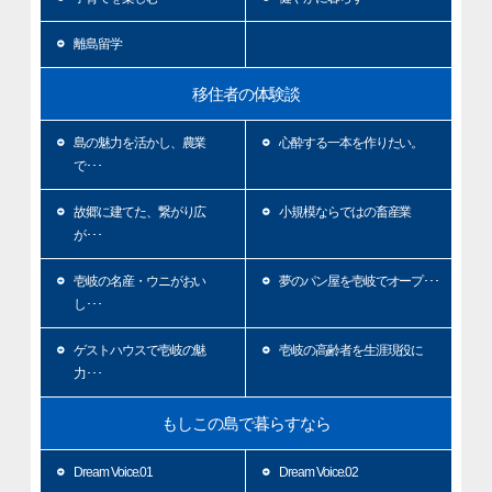
離島留学
移住者の体験談
島の魅力を活かし、農業
心酔する一本を作りたい。
で･･･
故郷に建てた、繋がり広
小規模ならではの畜産業
が･･･
壱岐の名産・ウニがおい
夢のパン屋を壱岐でオープ･･･
し･･･
ゲストハウスで壱岐の魅
壱岐の高齢者を生涯現役に
力･･･
もしこの島で暮らすなら
Dream Voice.01
Dream Voice.02